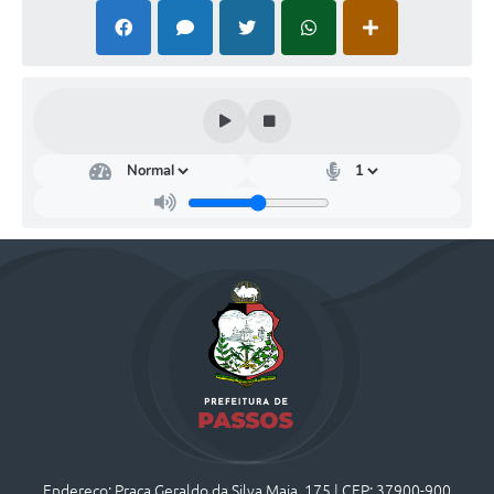
Endereço: Praça Geraldo da Silva Maia, 175 | CEP: 37900-900