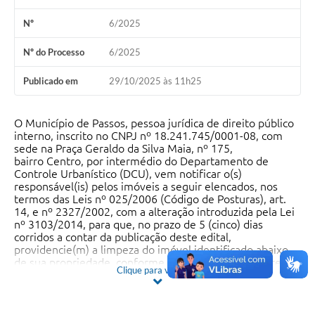
Nº
6/2025
Nº do Processo
6/2025
Publicado em
29/10/2025 às 11h25
O Município de Passos, pessoa jurídica de direito público
interno, inscrito no CNPJ nº 18.241.745/0001-08, com
sede na Praça Geraldo da Silva Maia, nº 175,
bairro Centro, por intermédio do Departamento de
Controle Urbanístico (DCU), vem notificar o(s)
responsável(is) pelos imóveis a seguir elencados, nos
termos das Leis nº 025/2006 (Código de Posturas), art.
14, e nº 2327/2002, com a alteração introduzida pela Lei
nº 3103/2014, para que, no prazo de 5 (cinco) dias
corridos a contar da publicação deste edital,
providencie(m) a limpeza do imóvel identificado abaixo,
de sua propriedade, conforme informações constantes
Clique para ver mais
no Cadastro Técnico desta Municipalidade. A
limpeza deve abranger a remoção de excesso de
vegetação, lixo e entulho, mantendo-o devidamente
fechado e em condições adequadas de higiene e