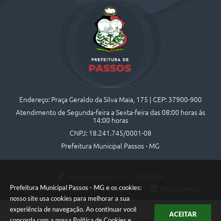
Endereço: Praça Geraldo da Silva Maia, 175 | CEP: 37900-900
Atendimento de Segunda-feira a Sexta-feira das 08:00 horas às
14:00 horas
CNPJ: 18.241.745/0001-08
Prefeitura Municipal Passos - MG
Versão do Sistema:
3.5.3 - 19/06/2026
Prefeitura Municipal Passos - MG e os cookies:
Portal atualizado em:
05/08/2026 16:44
Dados Abertos
nosso site usa cookies para melhorar a sua
experiência de navegação. Ao continuar você
ACEITAR
concorda com a nossa
Política de Cookies
e
Copyright Instar - 2006-2026. Todos os direitos reservados -