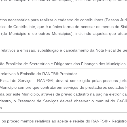
os necessários para realizar o cadastro de contribuintes (Pessoa Jurí
nico de Contribuinte, que é a única forma de acessar os menus do S
s (do Município e de outros Municípios), incluindo aqueles que at
elativos à emissão, substituição e cancelamento da Nota Fiscal de Se
o Brasileira de Secretários e Dirigentes das Finanças dos Municípios
 relativos à Emissão do RANFS® Prestador.
 Fiscal de Serviço – RANFS®, deverá ser exigido pelas pessoas jurídi
 Município sempre que contratarem serviços de prestadores sediados f
ada por este Município, através de prévio cadastro na página eletrônica
adastro, o Prestador de Serviços deverá observar o manual do CeC®
a.
os procedimentos relativos ao aceite e rejeite do RANFS® - Registro 