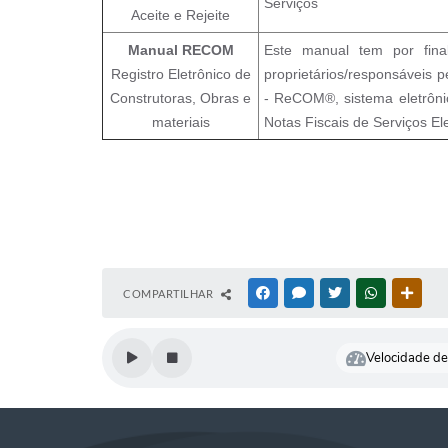
Serviços
Aceite e Rejeite
Manual RECOM
Este manual tem por fina
Registro Eletrônico de
proprietários/responsáveis p
Construtoras, Obras e
- ReCOM®, sistema eletrôni
materiais
Notas Fiscais de Serviços El
COMPARTILHAR
FACEBOOK
MESSENGER
TWITTER
WHATSAPP
OUTR
Velocidade de 