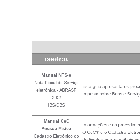
Referência
Manual NFS-e
Nota Fiscal de Serviço
Este guia apresenta os proc
eletrônica - ABRASF
Imposto sobre Bens e Serviç
2.02
IBS/CBS
Manual CeC
Informações e os procediment
Pessoa Física
O CeC® é o Cadastro Eletrô
Cadastro Eletrônico do
dedicados aos contribuinte