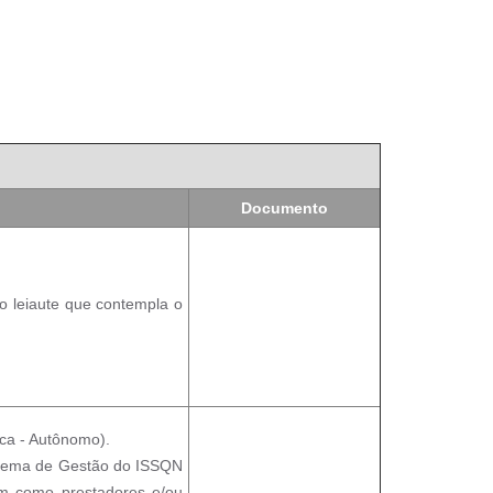
Documento
o leiaute que contempla o
ica - Autônomo).
istema de Gestão do ISSQN
uam como prestadores e/ou