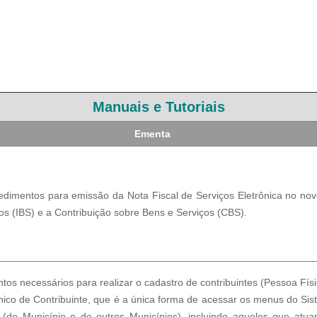
Manuais e Tutoriais
Ementa
edimentos para emissão da Nota Fiscal de Serviços Eletrônica no nov
os (IBS) e a Contribuição sobre Bens e Serviços (CBS).
os necessários para realizar o cadastro de contribuintes (Pessoa Fís
nico de Contribuinte, que é a única forma de acessar os menus do S
s (do Município e de outros Municípios), incluindo aqueles que at