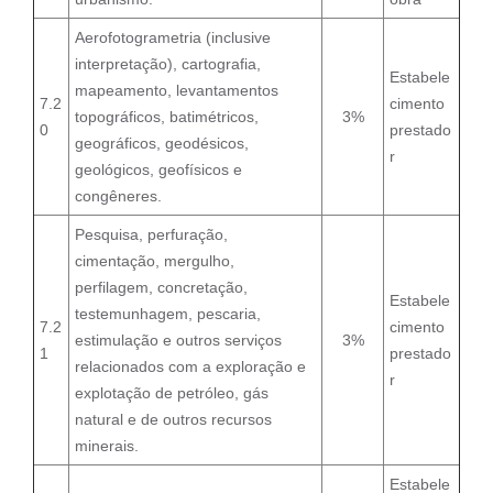
Aerofotogrametria (inclusive
interpretação), cartografia,
Estabele
mapeamento, levantamentos
7.2
cimento
topográficos, batimétricos,
3%
0
prestado
geográficos, geodésicos,
r
geológicos, geofísicos e
congêneres.
Pesquisa, perfuração,
cimentação, mergulho,
perfilagem, concretação,
Estabele
testemunhagem, pescaria,
7.2
cimento
estimulação e outros serviços
3%
1
prestado
relacionados com a exploração e
r
explotação de petróleo, gás
natural e de outros recursos
minerais.
Estabele