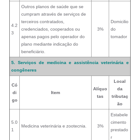
Outros planos de saúde que se
cumpram através de serviços de
terceiros contratados,
Domicilio
4.2
credenciados, cooperados ou
3%
do
3
apenas pagos pelo operador do
tomador
plano mediante indicação do
beneficiário.
5. Serviços de medicina e assistência veterinária e
congêneres
Local
Có
Alíquo
da
di
Item
tas
tributaç
go
ão
Estabele
5.0
cimento
Medicina veterinária e zootecnia.
3%
1
prestado
r