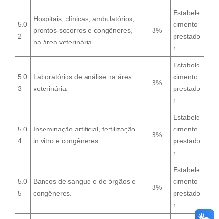
Estabele
Hospitais, clínicas, ambulatórios,
5.0
cimento
prontos-socorros e congêneres,
3%
2
prestado
na área veterinária.
r
Estabele
5.0
Laboratórios de análise na área
cimento
3%
3
veterinária.
prestado
r
Estabele
5.0
Inseminação artificial, fertilização
cimento
3%
4
in vitro e congêneres.
prestado
r
Estabele
5.0
Bancos de sangue e de órgãos e
cimento
3%
5
congêneres.
prestado
r