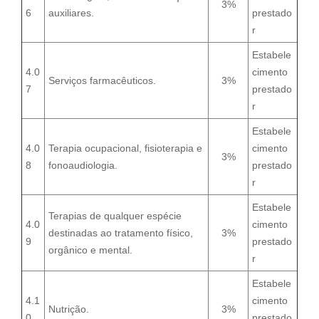
3%
6
auxiliares.
prestado
r
Estabele
4.0
cimento
Serviços farmacêuticos.
3%
7
prestado
r
Estabele
4.0
Terapia ocupacional, fisioterapia e
cimento
3%
8
fonoaudiologia.
prestado
r
Estabele
Terapias de qualquer espécie
4.0
cimento
destinadas ao tratamento físico,
3%
9
prestado
orgânico e mental.
r
Estabele
4.1
cimento
Nutrição.
3%
0
prestado