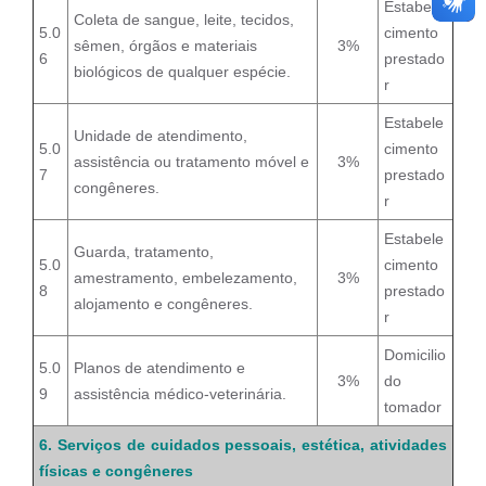
Estabele
Coleta de sangue, leite, tecidos,
5.0
cimento
sêmen, órgãos e materiais
3%
6
prestado
biológicos de qualquer espécie.
r
Estabele
Unidade de atendimento,
5.0
cimento
assistência ou tratamento móvel e
3%
7
prestado
congêneres.
r
Estabele
Guarda, tratamento,
5.0
cimento
amestramento, embelezamento,
3%
8
prestado
alojamento e congêneres.
r
Domicilio
5.0
Planos de atendimento e
3%
do
9
assistência médico-veterinária.
tomador
6. Serviços de cuidados pessoais, estética, atividades
físicas e congêneres