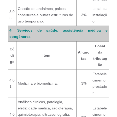
Cessão de andaimes, palcos,
Local da
3.0
coberturas e outras estruturas de
3%
instalaçã
5
uso temporário.
o
4. Serviços de saúde, assistência médica e
congêneres
Local
Có
Alíquo
da
di
Item
tas
tributaç
go
ão
Estabele
4.0
cimento
Medicina e biomedicina.
3%
1
prestado
r
Análises clínicas, patologia,
eletricidade médica, radioterapia,
Estabele
4.0
quimioterapia, ultrassonografia,
cimento