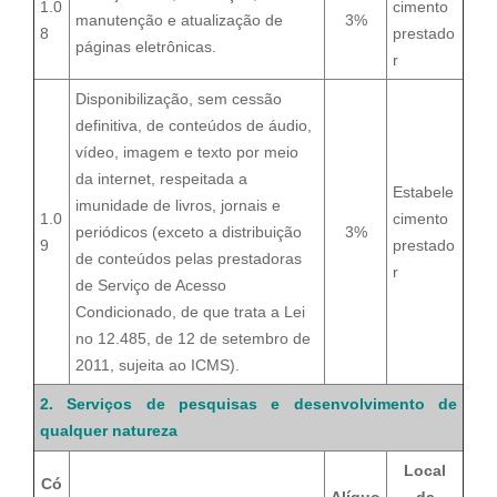
1.0
cimento
manutenção e atualização de
3%
8
prestado
páginas eletrônicas.
r
Disponibilização, sem cessão
definitiva, de conteúdos de áudio,
vídeo, imagem e texto por meio
da internet, respeitada a
Estabele
imunidade de livros, jornais e
1.0
cimento
periódicos (exceto a distribuição
3%
9
prestado
de conteúdos pelas prestadoras
r
de Serviço de Acesso
Condicionado, de que trata a Lei
no 12.485, de 12 de setembro de
2011, sujeita ao ICMS).
2. Serviços de pesquisas e desenvolvimento de
qualquer natureza
Local
Có