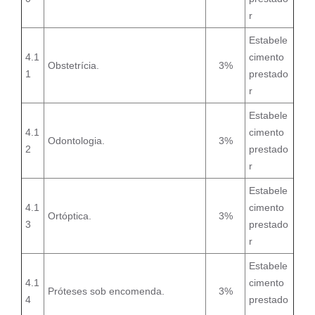
r
Estabele
4.1
cimento
Obstetrícia.
3%
1
prestado
r
Estabele
4.1
cimento
Odontologia.
3%
2
prestado
r
Estabele
4.1
cimento
Ortóptica.
3%
3
prestado
r
Estabele
4.1
cimento
Próteses sob encomenda.
3%
4
prestado