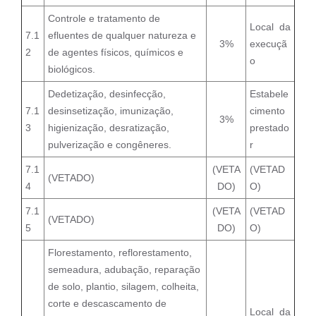
Controle e tratamento de
Local da
7.1
efluentes de qualquer natureza e
3%
execuçã
2
de agentes físicos, químicos e
o
biológicos.
Dedetização, desinfecção,
Estabele
7.1
desinsetização, imunização,
cimento
3%
3
higienização, desratização,
prestado
pulverização e congêneres.
r
7.1
(VETA
(VETAD
(VETADO)
4
DO)
O)
7.1
(VETA
(VETAD
(VETADO)
5
DO)
O)
Florestamento, reflorestamento,
semeadura, adubação, reparação
de solo, plantio, silagem, colheita,
corte e descascamento de
Local da