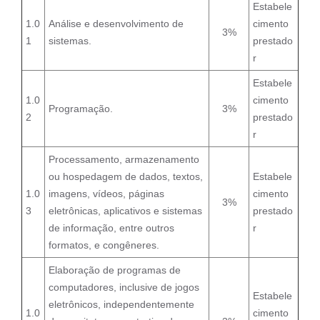
Estabele
1.0
Análise e desenvolvimento de
cimento
3%
1
sistemas.
prestado
r
Estabele
1.0
cimento
Programação.
3%
2
prestado
r
Processamento, armazenamento
ou hospedagem de dados, textos,
Estabele
1.0
imagens, vídeos, páginas
cimento
3%
3
eletrônicas, aplicativos e sistemas
prestado
de informação, entre outros
r
formatos, e congêneres.
Elaboração de programas de
computadores, inclusive de jogos
Estabele
eletrônicos, independentemente
1.0
cimento