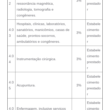
3%
2
ressonância magnética,
prestado
radiologia, tomografia e
r
congêneres.
Hospitais, clínicas, laboratórios,
Estabele
4.0
sanatórios, manicômios, casas de
cimento
3%
3
saúde, prontos-socorros,
prestado
ambulatórios e congêneres.
r
Estabele
4.0
cimento
Instrumentação cirúrgica.
3%
4
prestado
r
Estabele
4.0
cimento
Acupuntura.
3%
5
prestado
r
Estabele
4.0
Enfermagem, inclusive serviços
cimento