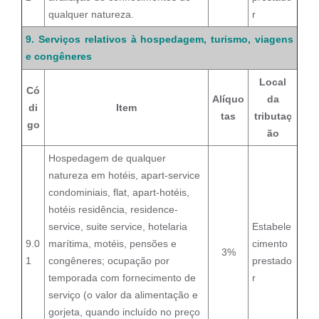
qualquer natureza.
r
9. Serviços relativos à hospedagem, turismo, viagens
e congêneres
Local
Có
Alíquo
da
di
Item
tas
tributaç
go
ão
Hospedagem de qualquer
natureza em hotéis, apart-service
condominiais, flat, apart-hotéis,
hotéis residência, residence-
service, suite service, hotelaria
Estabele
9.0
marítima, motéis, pensões e
cimento
3%
1
congêneres; ocupação por
prestado
temporada com fornecimento de
r
serviço (o valor da alimentação e
gorjeta, quando incluído no preço