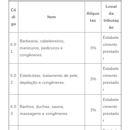
Local
Có
Alíquo
da
di
Item
tas
tributaç
go
ão
Estabele
Barbearia, cabeleireiros,
6.0
cimento
manicuros, pedicuros e
3%
1
prestado
congêneres.
r
Estabele
6.0
Esteticistas, tratamento de pele,
cimento
3%
2
depilação e congêneres.
prestado
r
Estabele
6.0
Banhos, duchas, sauna,
cimento
3%
3
massagens e congêneres.
prestado
r