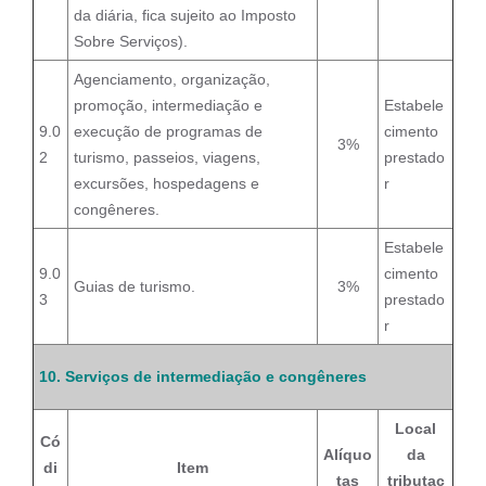
da diária, fica sujeito ao Imposto
Sobre Serviços).
Agenciamento, organização,
promoção, intermediação e
Estabele
9.0
execução de programas de
cimento
3%
2
turismo, passeios, viagens,
prestado
excursões, hospedagens e
r
congêneres.
Estabele
9.0
cimento
Guias de turismo.
3%
3
prestado
r
10. Serviços de intermediação e congêneres
Local
Có
Alíquo
da
di
Item
tas
tributaç