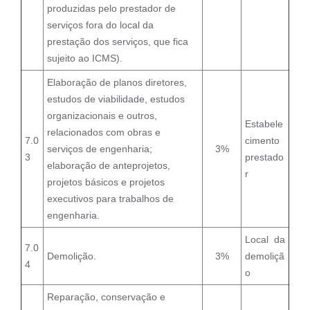
produzidas pelo prestador de
serviços fora do local da
prestação dos serviços, que fica
sujeito ao ICMS).
Elaboração de planos diretores,
estudos de viabilidade, estudos
organizacionais e outros,
Estabele
relacionados com obras e
7.0
cimento
serviços de engenharia;
3%
3
prestado
elaboração de anteprojetos,
r
projetos básicos e projetos
executivos para trabalhos de
engenharia.
Local da
7.0
Demolição.
3%
demoliçã
4
o
Reparação, conservação e