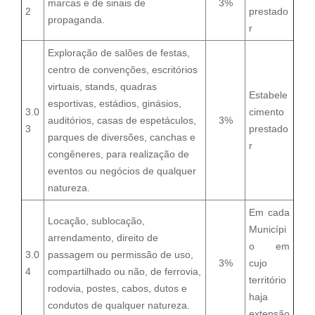
marcas e de sinais de
3%
2
prestado
propaganda.
r
Exploração de salões de festas,
centro de convenções, escritórios
virtuais, stands, quadras
Estabele
esportivas, estádios, ginásios,
3.0
cimento
auditórios, casas de espetáculos,
3%
3
prestado
parques de diversões, canchas e
r
congêneres, para realização de
eventos ou negócios de qualquer
natureza.
Em cada
Locação, sublocação,
Municípi
arrendamento, direito de
o em
3.0
passagem ou permissão de uso,
3%
cujo
4
compartilhado ou não, de ferrovia,
território
rodovia, postes, cabos, dutos e
haja
condutos de qualquer natureza.
extensão