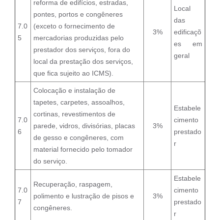
reforma de edifícios, estradas,
Local
pontes, portos e congêneres
das
7.0
(exceto o fornecimento de
3%
edificaçõ
5
mercadorias produzidas pelo
es em
prestador dos serviços, fora do
geral
local da prestação dos serviços,
que fica sujeito ao ICMS).
Colocação e instalação de
tapetes, carpetes, assoalhos,
Estabele
cortinas, revestimentos de
7.0
cimento
parede, vidros, divisórias, placas
3%
6
prestado
de gesso e congêneres, com
r
material fornecido pelo tomador
do serviço.
Estabele
Recuperação, raspagem,
7.0
cimento
polimento e lustração de pisos e
3%
7
prestado
congêneres.
r