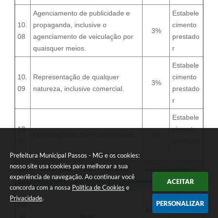
Agenciamento de publicidade e
Estabele
10.
propaganda, inclusive o
cimento
3%
08
agenciamento de veiculação por
prestado
quaisquer meios.
r
Estabele
10.
Representação de qualquer
cimento
3%
09
natureza, inclusive comercial.
prestado
r
Estabele
10.
cimento
Distribuição de bens de terceiros.
3%
10
prestado
r
Prefeitura Municipal Passos - MG e os cookies:
nosso site usa cookies para melhorar a sua
11. Serviços de guarda, estacionamento,
experiência de navegação. Ao continuar você
armazenamento, vigilância e congêneres
ACEITAR
concorda com a nossa
Política de Cookies
e
Privacidade
.
Local
PERSONALIZAR
Có
Alíquo
da
di
Item