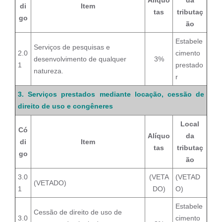
Alíquo
da
di
Item
tas
tributaç
go
ão
Estabele
Serviços de pesquisas e
2.0
cimento
desenvolvimento de qualquer
3%
1
prestado
natureza.
r
3. Serviços prestados mediante locação, cessão de
direito de uso e congêneres
Local
Có
Alíquo
da
di
Item
tas
tributaç
go
ão
3.0
(VETA
(VETAD
(VETADO)
1
DO)
O)
Estabele
Cessão de direito de uso de
3.0
cimento