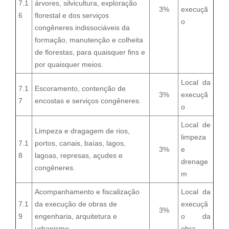
7.1
árvores, silvicultura, exploração
3%
execuçã
6
florestal e dos serviços
o
congêneres indissociáveis da
formação, manutenção e colheita
de florestas, para quaisquer fins e
por quaisquer meios.
Local da
7.1
Escoramento, contenção de
3%
execuçã
7
encostas e serviços congêneres.
o
Local de
Limpeza e dragagem de rios,
limpeza
7.1
portos, canais, baías, lagos,
3%
e
8
lagoas, represas, açudes e
drenage
congêneres.
m
Acompanhamento e fiscalização
Local da
7.1
da execução de obras de
execuçã
3%
9
engenharia, arquitetura e
o da
urbanismo.
obra