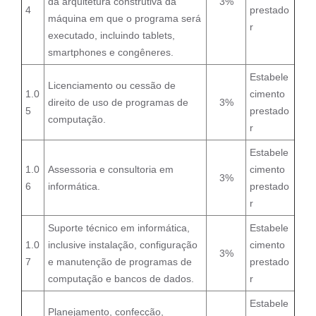
da arquitetura construtiva da
3%
4
prestado
máquina em que o programa será
r
executado, incluindo tablets,
smartphones e congêneres.
Estabele
Licenciamento ou cessão de
1.0
cimento
direito de uso de programas de
3%
5
prestado
computação.
r
Estabele
1.0
Assessoria e consultoria em
cimento
3%
6
informática.
prestado
r
Suporte técnico em informática,
Estabele
1.0
inclusive instalação, configuração
cimento
3%
7
e manutenção de programas de
prestado
computação e bancos de dados.
r
Estabele
Planejamento, confecção,