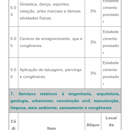
Estabele
Ginástica, dança, esportes,
6.0
cimento
natação, artes marciais e demais
3%
4
prestado
atividades físicas.
r
Estabele
6.0
Centros de emagrecimento, spa e
cimento
3%
5
congêneres.
prestado
r
Estabele
6.0
Aplicação de tatuagens, piercings
cimento
3%
6
e congêneres.
prestado
r
7. Serviços relativos à engenharia, arquitetura,
geologia, urbanismo, construção civil, manutenção,
limpeza, meio ambiente, saneamento e congêneres
Local
Có
Alíquo
da
di
Item