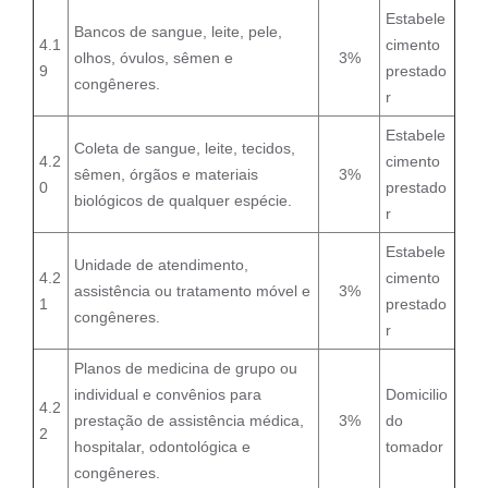
Estabele
Bancos de sangue, leite, pele,
4.1
cimento
olhos, óvulos, sêmen e
3%
9
prestado
congêneres.
r
Estabele
Coleta de sangue, leite, tecidos,
4.2
cimento
sêmen, órgãos e materiais
3%
0
prestado
biológicos de qualquer espécie.
r
Estabele
Unidade de atendimento,
4.2
cimento
assistência ou tratamento móvel e
3%
1
prestado
congêneres.
r
Planos de medicina de grupo ou
individual e convênios para
Domicilio
4.2
prestação de assistência médica,
3%
do
2
hospitalar, odontológica e
tomador
congêneres.