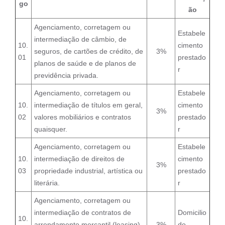
go
ão
Agenciamento, corretagem ou
Estabele
intermediação de câmbio, de
10.
cimento
seguros, de cartões de crédito, de
3%
01
prestado
planos de saúde e de planos de
r
previdência privada.
Agenciamento, corretagem ou
Estabele
10.
intermediação de títulos em geral,
cimento
3%
02
valores mobiliários e contratos
prestado
quaisquer.
r
Agenciamento, corretagem ou
Estabele
10.
intermediação de direitos de
cimento
3%
03
propriedade industrial, artística ou
prestado
literária.
r
Agenciamento, corretagem ou
intermediação de contratos de
Domicilio
10.
arrendamento mercantil (leasing),
3%
do