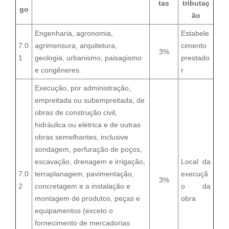
tas
tributaç
go
ão
Engenharia, agronomia,
Estabele
7.0
agrimensura, arquitetura,
cimento
3%
1
geologia, urbanismo, paisagismo
prestado
e congêneres.
r
Execução, por administração,
empreitada ou subempreitada, de
obras de construção civil,
hidráulica ou elétrica e de outras
obras semelhantes, inclusive
sondagem, perfuração de poços,
escavação, drenagem e irrigação,
Local da
7.0
terraplanagem, pavimentação,
execuçã
3%
2
concretagem e a instalação e
o da
montagem de produtos, peças e
obra
equipamentos (exceto o
fornecimento de mercadorias