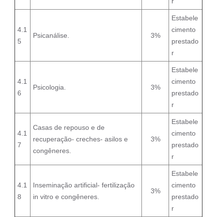
r
Estabele
4.1
cimento
Psicanálise.
3%
5
prestado
r
Estabele
4.1
cimento
Psicologia.
3%
6
prestado
r
Estabele
Casas de repouso e de
4.1
cimento
recuperação- creches- asilos e
3%
7
prestado
congêneres.
r
Estabele
4.1
Inseminação artificial- fertilização
cimento
3%
8
in vitro e congêneres.
prestado
r