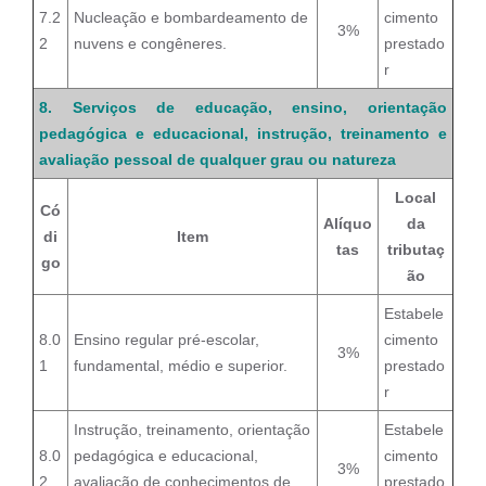
7.2
Nucleação e bombardeamento de
cimento
3%
2
nuvens e congêneres.
prestado
r
8. Serviços de educação, ensino, orientação
pedagógica e educacional, instrução, treinamento e
avaliação pessoal de qualquer grau ou natureza
Local
Có
Alíquo
da
di
Item
tas
tributaç
go
ão
Estabele
8.0
Ensino regular pré-escolar,
cimento
3%
1
fundamental, médio e superior.
prestado
r
Instrução, treinamento, orientação
Estabele
8.0
pedagógica e educacional,
cimento
3%
2
avaliação de conhecimentos de
prestado