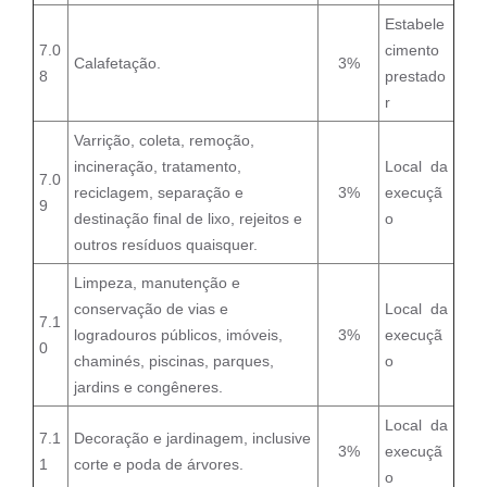
Estabele
7.0
cimento
Calafetação.
3%
8
prestado
r
Varrição, coleta, remoção,
incineração, tratamento,
Local da
7.0
reciclagem, separação e
3%
execuçã
9
destinação final de lixo, rejeitos e
o
outros resíduos quaisquer.
Limpeza, manutenção e
conservação de vias e
Local da
7.1
logradouros públicos, imóveis,
3%
execuçã
0
chaminés, piscinas, parques,
o
jardins e congêneres.
Local da
7.1
Decoração e jardinagem, inclusive
3%
execuçã
1
corte e poda de árvores.
o