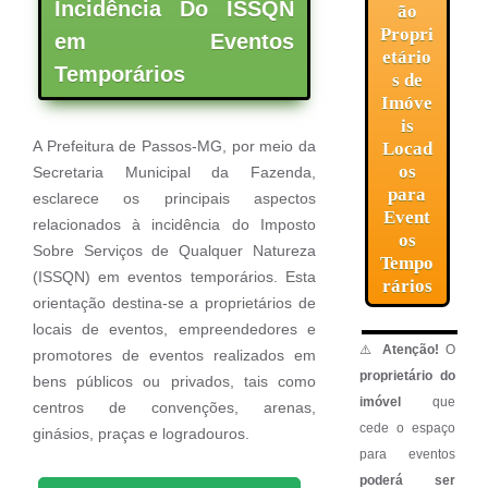
Incidência Do ISSQN
ão
Propri
em Eventos
etário
Temporários
s de
Imóve
is
A Prefeitura de Passos-MG, por meio da
Locad
os
Secretaria Municipal da Fazenda,
para
esclarece os principais aspectos
Event
relacionados à incidência do Imposto
os
Sobre Serviços de Qualquer Natureza
Tempo
(ISSQN) em eventos temporários. Esta
rários
orientação destina-se a proprietários de
locais de eventos, empreendedores e
⚠️
Atenção!
O
promotores de eventos realizados em
proprietário do
bens públicos ou privados, tais como
imóvel
que
centros de convenções, arenas,
cede o espaço
ginásios, praças e logradouros.
para eventos
poderá ser