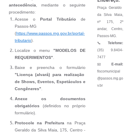
Endereço:
antecedência
, mediante o seguinte
Praça Geraldo
procedimento:
da Silva Maia,
Acesse o
Portal Tributário
de
nº 175, 2º
Passos-MG
andar, Centro,
(
https://www.passos.mg.gov.br/portal-
Passos-MG.
tributario
).
📞
Telefone:
Localize o menu
"MODELOS DE
(35) 9.8404-
REQUERIMENTOS"
.
7477
📧
E-mail:
Baixe e preencha o formulário
fiscomunicipal
"Licença (alvará) para realização
@passos.mg.go
de Shows, Eventos, Espetáculos e
v.br
Congêneres"
.
Anexe os documentos
obrigatórios
(definidos no próprio
formulário).
Protocole na Prefeitura
na Praça
Geraldo da Silva Maia, 175, Centro -