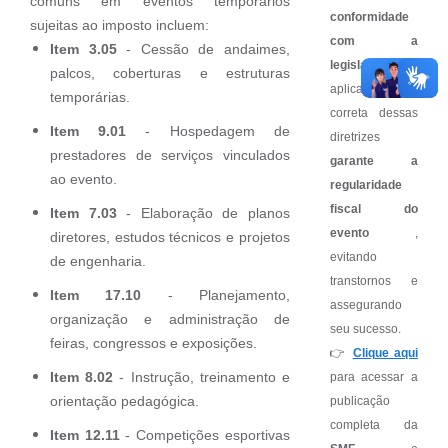
comuns em eventos temporários
conformidade
sujeitas ao imposto incluem:
com a
Item 3.05
- Cessão de andaimes,
legislação!
A
palcos, coberturas e estruturas
aplicação
temporárias.
correta dessas
Item 9.01
- Hospedagem de
diretrizes
prestadores de serviços vinculados
garante a
ao evento.
regularidade
fiscal do
Item 7.03
- Elaboração de planos
evento
,
diretores, estudos técnicos e projetos
evitando
de engenharia.
transtornos e
Item 17.10
- Planejamento,
assegurando
organização e administração de
seu sucesso.
feiras, congressos e exposições.
👉
Clique aqui
Item 8.02
- Instrução, treinamento e
para acessar a
orientação pedagógica.
publicação
completa da
Item 12.11
- Competições esportivas