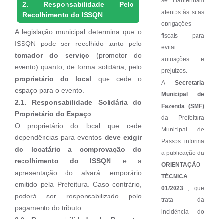
se mantenham
2. Responsabilidade Pelo
atentos às suas
Recolhimento do ISSQN
obrigações
A legislação municipal determina que o
fiscais para
ISSQN pode ser recolhido tanto pelo
evitar
tomador do serviço
(promotor do
autuações e
evento) quanto, de forma solidária, pelo
prejuízos.
proprietário do local
que cede o
A
Secretaria
espaço para o evento.
Municipal de
2.1. Responsabilidade Solidária do
Fazenda (SMF)
Proprietário do Espaço
da Prefeitura
O proprietário do local que cede
Municipal de
dependências para eventos
deve exigir
Passos informa
do locatário a comprovação do
a publicação da
recolhimento do ISSQN
e a
ORIENTAÇÃO
apresentação do alvará temporário
TÉCNICA
emitido pela Prefeitura. Caso contrário,
01/2023
, que
poderá ser responsabilizado pelo
trata da
pagamento do tributo.
incidência do