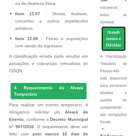
SMF
e
ou de destreza física.
esclarecer
Item 12.07
- Shows, festivais,
todas as
concertos e outros espetáculos
dúvidas!
artísticos.
Atendi
Item 12.08
- Feiras e exposições
mento e
Dúvidas
com venda de ingressos.
A classificação errada pode resultar em
A Fiscalização
autuações e cobranças retroativas do
Tributária de
ISSQN.
Passos-MG
está disponível
para esclarecer
4. Requerimento do Alvará
dúvidas e
Temporário
auxiliar no
Para realizar um evento temporário, é
cumprimento
obrigatório solicitar um
Alvará de
das obrigações
Evento
, conforme o
Decreto Municipal
fiscais.
nº 907/2018
. O requerimento deve ser
📍
feito com
pelo menos 10 dias de