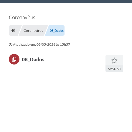
Nossa Cidade
Coronavírus
Links Úteis
Coronavírus
08_Dados
Telefones Úteis
Estrutura Administrativa
Atualizado em: 03/05/2026 às 15h57
Galeria de Fotos
08_Dados
Galeria de Vídeos
AVALIAR