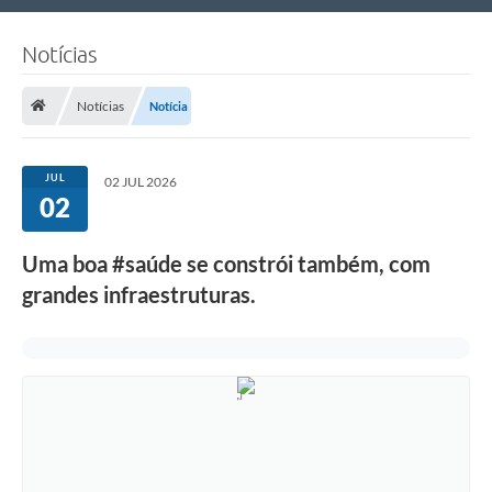
Nossa Cidade
Notícias
Links Úteis
Notícias
Notícia
Telefones Úteis
Estrutura Administrativa
JUL
02 JUL 2026
02
Galeria de Fotos
Galeria de Vídeos
Uma boa #saúde se constrói também, com
grandes infraestruturas.