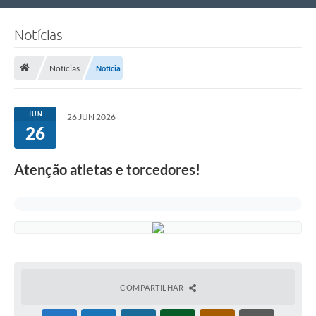
Nossa Cidade
Notícias
Links Úteis
Notícias
Notícia
Telefones Úteis
Estrutura Administrativa
JUN
26 JUN 2026
26
Galeria de Fotos
Galeria de Vídeos
Atenção atletas e torcedores!
COMPARTILHAR