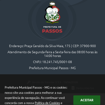
Endereço: Praça Geraldo da Silva Maia, 175 | CEP: 37900-900
Atendimento de Segunda-feira a Sexta-feira das 08:00 horas às
14:00 horas
CNPJ: 18.241.745/0001-08
Prefeitura Municipal Passos - MG
Versão do Sistema:
3.5.3 - 19/06/2026
Prefeitura Municipal Passos - MG e os cookies:
Portal atualizado em:
05/08/2026 16:44
Dados Abertos
nosso site usa cookies para melhorar a sua
experiência de navegação. Ao continuar você
ACEITAR
concorda com a nossa
Política de Cookies
e
Copyright Instar - 2006-2026. Todos os direitos reservados -