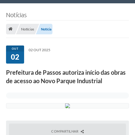
Nossa Cidade
Notícias
Links Úteis
Notícias
Notícia
Telefones Úteis
Estrutura Administrativa
OUT
02 OUT 2025
02
Galeria de Fotos
Galeria de Vídeos
Prefeitura de Passos autoriza início das obras
de acesso ao Novo Parque Industrial
COMPARTILHAR