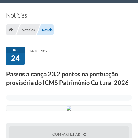
Nossa Cidade
Notícias
Links Úteis
Notícias
Notícia
Telefones Úteis
Estrutura Administrativa
JUL
24 JUL 2025
24
Galeria de Fotos
Galeria de Vídeos
Passos alcança 23,2 pontos na pontuação
provisória do ICMS Patrimônio Cultural 2026
COMPARTILHAR