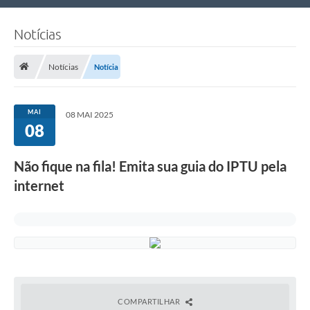
Nossa Cidade
Notícias
Links Úteis
Notícias
Notícia
Telefones Úteis
Estrutura Administrativa
MAI
08 MAI 2025
08
Galeria de Fotos
Galeria de Vídeos
Não fique na fila! Emita sua guia do IPTU pela
internet
COMPARTILHAR