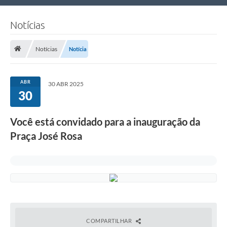
Nossa Cidade
Notícias
Links Úteis
Notícias
Notícia
Telefones Úteis
Estrutura Administrativa
ABR
30 ABR 2025
30
Galeria de Fotos
Galeria de Vídeos
Você está convidado para a inauguração da
Praça José Rosa
COMPARTILHAR