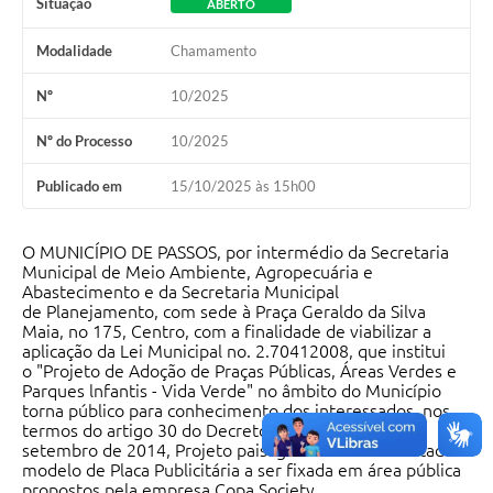
Situação
ABERTO
Modalidade
Chamamento
Nº
10/2025
Nº do Processo
10/2025
Publicado em
15/10/2025 às 15h00
O MUNICÍPIO DE PASSOS, por intermédio da Secretaria
Municipal de Meio Ambiente, Agropecuária e
Abastecimento e da Secretaria Municipal
de Planejamento, com sede à Praça Geraldo da Silva
Maia, no 175, Centro, com a finalidade de viabilizar a
aplicação da Lei Municipal no. 2.70412008, que institui
o "Projeto de Adoção de Praças Públicas, Áreas Verdes e
Parques lnfantis - Vida Verde" no âmbito do Município
torna público para conhecimento dos interessados, nos
termos do artigo 30 do Decreto no 692 de 12 de
setembro de 2014, Projeto paisagístico a ser executado e
modelo de Placa Publicitária a ser fixada em área pública
propostos pela empresa Copa Society.