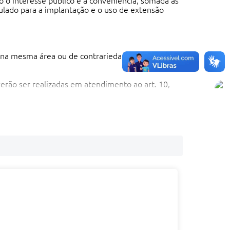
o o interesse público e a conveniência, somada as
mulado para a implantação e o uso de extensão
et na mesma área ou de contrariedade em relação à
erão ser realizadas em atendimento ao art. 10,
ecreto.
ipal de Trânsito da Secretaria Municipal de