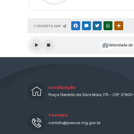
COMPARTILHAR
FACEBOOK
MESSENGER
TWITTER
WHATSAPP
OUTRAS
Velocidade de l
Localização
Praça Geraldo da Silva Maia, 175 - CEP: 37900
Contato
contato@passos.mg.gov.br