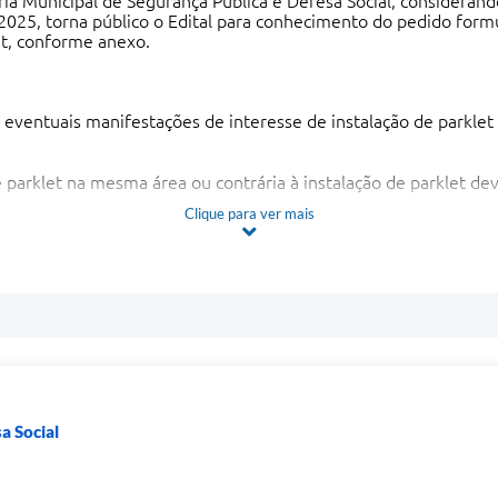
a Municipal de Segurança Pública e Defesa Social, considerand
 2025, torna público o Edital para conhecimento do pedido for
et, conforme anexo.
a eventuais manifestações de interesse de instalação de parkl
parklet na mesma área ou contrária à instalação de parklet dev
Clique para ver mais
DEMUTRAN emitirá decisão final em até 10 (dez) dias úteis.
 projeto aprovado para homologação do Prefeito, mediante D
o Decreto n° 2.750/2025 ou diretamente no Departamento Munic
a Social