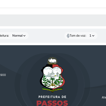
 MÍDIAS
eitura:
Tom de voz:
-900
At