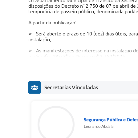
O Departamento Municipal de Trânsito da Secretari
disposições do Decreto n° 2.750 de 07 de abril de
temporária de passeio público, denominada parkl
A partir da publicação:
➢ Será aberto o prazo de 10 (dez) dias úteis, par
instalação,
➢ As manifestações de interesse na instalação de 
parágrafos 2º e 3° do Decreto n° 2.750/2025.
➢ . Transcorridos os prazos supramencionados, o 
➢ Após decisão final, o DEMUTRAN encaminhará o
Secretarias Vinculadas
Eventuais dúvidas, poderão ser sanadas através d
Segurança Pública e Defesa Social.
Segurança Pública e Defes
Leonardo Abdala