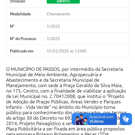
Situação
ABERTO
Modalidade
Chamamento
Nº
1/2025
Nº do Processo
1/2025
Publicado em
15/01/2025 às 11h00
O MUNICÍPIO DE PASSOS, por intermédio da Secretaria
Municipal de Meio Ambiente, Agropecuária e
Abastecimento e da Secretaria Municipal de
Planejamento, com sede à Praça Geraldo da Silva Maia,
no 175, Centro, com a finalidade de viabilizar a aplicação
da Lei Municipal no. 2.70412008, que institui o "Projeto
de Adoção de Praças Públicas, Áreas Verdes e Parques
lnfantis - Vida Verde" no âmbito do Município torna
público para conhecimento dos interessados, nos termos
do artigo 30 do Decreto no 692 de 12 de setembro de
2014, Projeto Paisagístico a ser executado e modelo de
Placa Publicitária a ser fixada em área pública propostos
pela empresa Rolagro Rolamentos e Pecas LTDA.