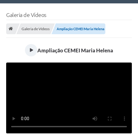
Nossa Cidade
Galeria de Vídeos
Links Úteis
Galeria de Vídeos
Ampliação CEMEI Maria Helena
Telefones Úteis
Estrutura Administrativa
Ampliação CEMEI Maria Helena
Galeria de Fotos
Galeria de Vídeos