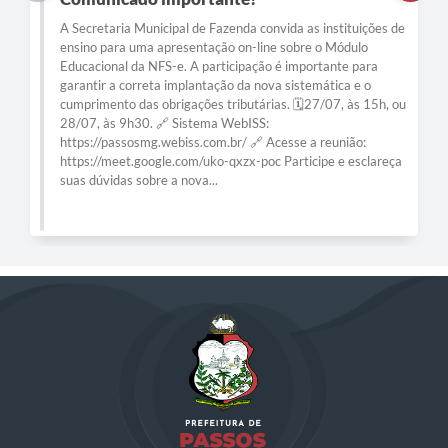
A Secretaria Municipal de Fazenda convida as instituições de
ensino para uma apresentação on-line sobre o Módulo
Educacional da NFS-e. A participação é importante para
garantir a correta implantação da nova sistemática e o
cumprimento das obrigações tributárias. 🗓️27/07, às 15h, ou
28/07, às 9h30. 🔗 Sistema WebISS:
https://passosmg.webiss.com.br/ 🔗 Acesse a reunião:
https://meet.google.com/uko-qxzx-poc Participe e esclareça
suas dúvidas sobre a nova...