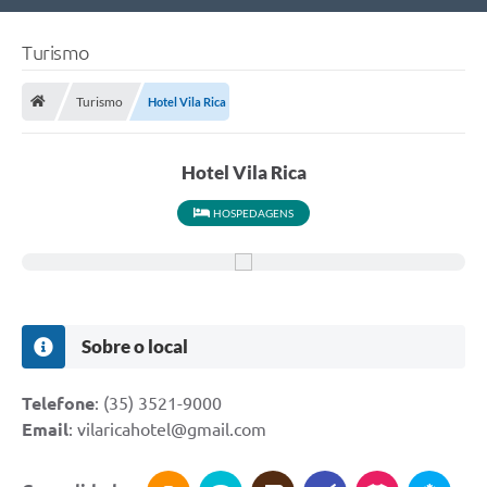
Nossa Cidade
Turismo
Links Úteis
Turismo
Hotel Vila Rica
Telefones Úteis
Estrutura Administrativa
Hotel Vila Rica
Galeria de Fotos
HOSPEDAGENS
Galeria de Vídeos
Sobre o local
Telefone
: (35) 3521-9000
Email
: vilaricahotel@gmail.com