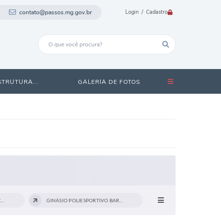
contato@passos.mg.gov.br
Login / Cadastro
STRUTURA...
GALERIA DE FOTOS
GINÁSIO POLIESPORTIVO ELZO CALIXTO...
GINÁSIO POLIESPORTIVO BARÚ DE PÁDUA -...