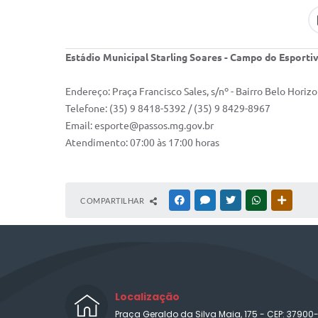
Estádio Municipal Starling Soares - Campo do Esporti
Endereço: Praça Francisco Sales, s/nº - Bairro Belo Horiz
Telefone: (35) 9 8418-5392 / (35) 9 8429-8967
Email: esporte@passos.mg.gov.br
Atendimento: 07:00 às 17:00 horas
COMPARTILHAR
FACEBOOK
MESSENGER
TWITTER
WHATSAPP
OUTRAS
Localização
Praça Geraldo da Silva Maia, 175 - CEP: 37900