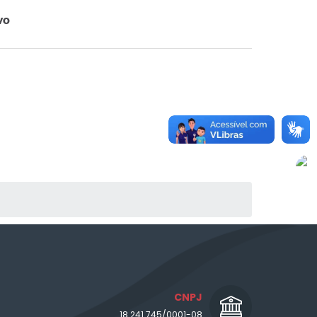
vo
CNPJ
18.241.745/0001-08