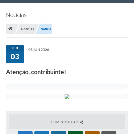
Nossa Cidade
Notícias
Links Úteis
Notícias
Notícia
Telefones Úteis
Estrutura Administrativa
JUN
03 JUN 2026
03
Galeria de Fotos
Galeria de Vídeos
Atenção, contribuinte!
COMPARTILHAR