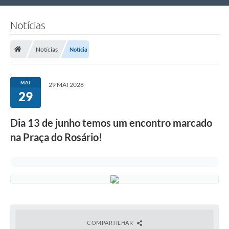
Nossa Cidade
Notícias
Links Úteis
Notícias
Notícia
Telefones Úteis
Estrutura Administrativa
MAI
29 MAI 2026
29
Galeria de Fotos
Galeria de Vídeos
Dia 13 de junho temos um encontro marcado
na Praça do Rosário!
COMPARTILHAR