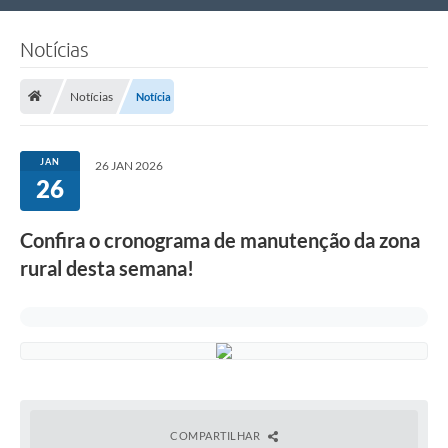
Nossa Cidade
Notícias
Links Úteis
Notícias
Notícia
Telefones Úteis
Estrutura Administrativa
JAN
26 JAN 2026
26
Galeria de Fotos
Galeria de Vídeos
Confira o cronograma de manutenção da zona
rural desta semana!
COMPARTILHAR