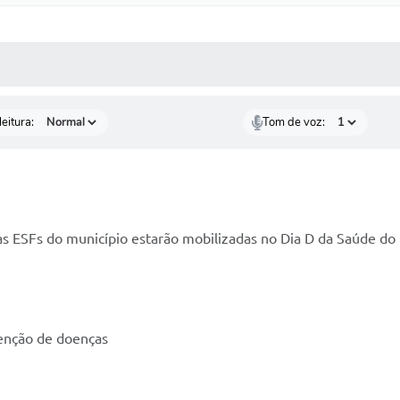
 MÍDIAS
RECEBA NOTÍCIAS
eitura:
Tom de voz:
 as ESFs do município estarão mobilizadas no Dia D da Saúde 
venção de doenças