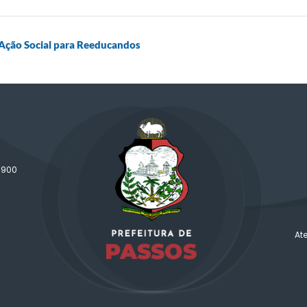
a Ação Social para Reeducandos
-900
At