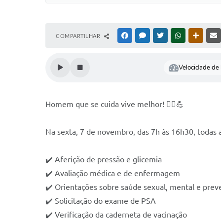
COMPARTILHAR
FACEBOOK
MESSENGER
TWITTER
WHATSAPP
OUTRAS
Velocidade de l
Homem que se cuida vive melhor! 👨‍⚕️💪
Na sexta, 7 de novembro, das 7h às 16h30, todas
✔️ Aferição de pressão e glicemia
✔️ Avaliação médica e de enfermagem
✔️ Orientações sobre saúde sexual, mental e pre
✔️ Solicitação do exame de PSA
✔️ Verificação da caderneta de vacinação