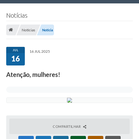
Nossa Cidade
Notícias
Links Úteis
Notícias
Notícia
Telefones Úteis
Estrutura Administrativa
JUL
16 JUL 2025
16
Galeria de Fotos
Galeria de Vídeos
Atenção, mulheres!
COMPARTILHAR