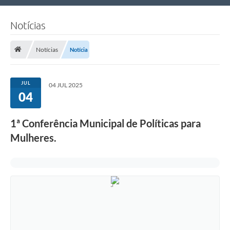
Nossa Cidade
Notícias
Links Úteis
Notícias
Notícia
Telefones Úteis
Estrutura Administrativa
JUL
04 JUL 2025
04
Galeria de Fotos
Galeria de Vídeos
1ª Conferência Municipal de Políticas para
Mulheres.