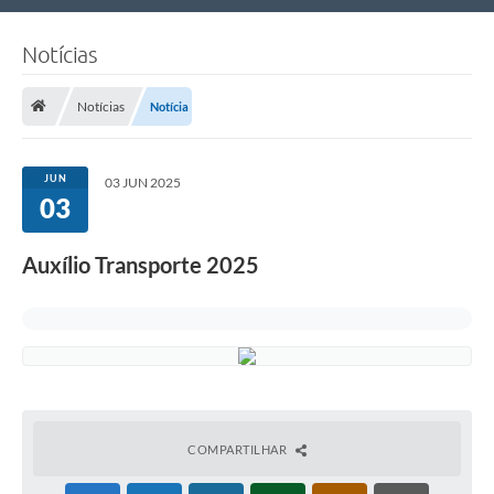
Nossa Cidade
Notícias
Links Úteis
Notícias
Notícia
Telefones Úteis
Estrutura Administrativa
JUN
03 JUN 2025
03
Galeria de Fotos
Galeria de Vídeos
Auxílio Transporte 2025
COMPARTILHAR