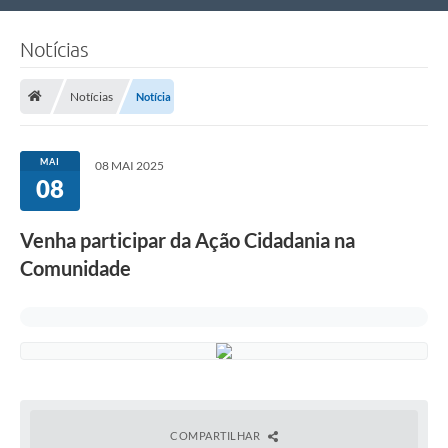
Nossa Cidade
Notícias
Links Úteis
Notícias
Notícia
Telefones Úteis
Estrutura Administrativa
MAI
08 MAI 2025
08
Galeria de Fotos
Galeria de Vídeos
Venha participar da Ação Cidadania na
Comunidade
COMPARTILHAR