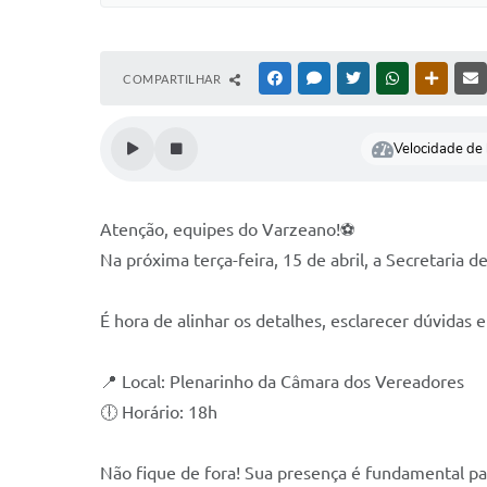
COMPARTILHAR
FACEBOOK
MESSENGER
TWITTER
WHATSAPP
OUTRAS
Velocidade de l
Atenção, equipes do Varzeano!⚽
Na próxima terça-feira, 15 de abril, a Secretari
É hora de alinhar os detalhes, esclarecer dúvidas e
📍 Local: Plenarinho da Câmara dos Vereadores
🕕 Horário: 18h
Não fique de fora! Sua presença é fundamental p