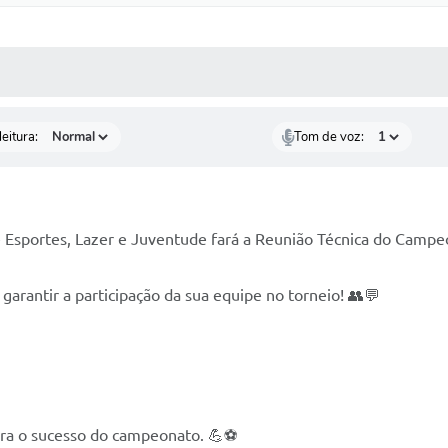
 MÍDIAS
RECEBA NOTÍCIAS
eitura:
Tom de voz:
a de Esportes, Lazer e Juventude fará a Reunião Técnica do Cam
 garantir a participação da sua equipe no torneio! 👥💬
ara o sucesso do campeonato. 💪⚽