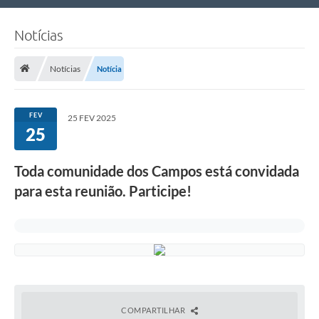
Nossa Cidade
Notícias
Links Úteis
Notícias
Notícia
Telefones Úteis
Estrutura Administrativa
FEV
25 FEV 2025
25
Galeria de Fotos
Galeria de Vídeos
Toda comunidade dos Campos está convidada
para esta reunião. Participe!
COMPARTILHAR