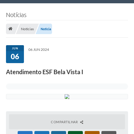
Nossa Cidade
Notícias
Links Úteis
Notícias
Notícia
Telefones Úteis
Estrutura Administrativa
JUN
06 JUN 2024
06
Galeria de Fotos
Galeria de Vídeos
Atendimento ESF Bela Vista I
COMPARTILHAR