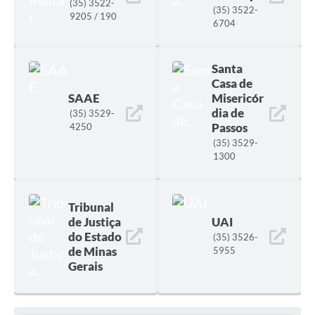
(35) 3522-
(35) 3522-
9205 / 190
6704
Santa
Casa de
SAAE
Misericór
dia de
(35) 3529-
Passos
4250
(35) 3529-
1300
Tribunal
de Justiça
UAI
do Estado
(35) 3526-
de Minas
5955
Gerais