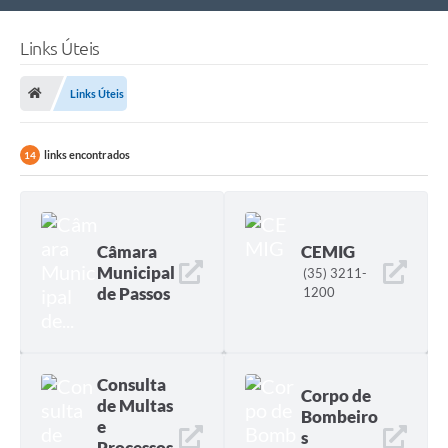
Nossa Cidade
Links Úteis
Links Úteis
Links Úteis
Telefones Úteis
Estrutura Administrativa
links encontrados
14
Galeria de Fotos
Galeria de Vídeos
Câmara
CEMIG
Municipal
(35) 3211-
de Passos
1200
Consulta
Corpo de
de Multas
Bombeiro
e
s
Processos