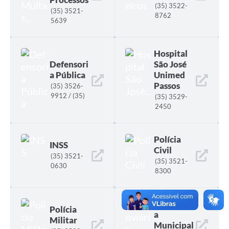
(35) 3522-
(35) 3521-
8762
5639
Hospital
Defensori
São José
a Pública
Unimed
Passos
(35) 3526-
9912 / (35)
(35) 3529-
3521-9394
2450
Polícia
INSS
Civil
(35) 3521-
(35) 3521-
0630
8300
Rodoviári
Polícia
a
Militar
Municipal