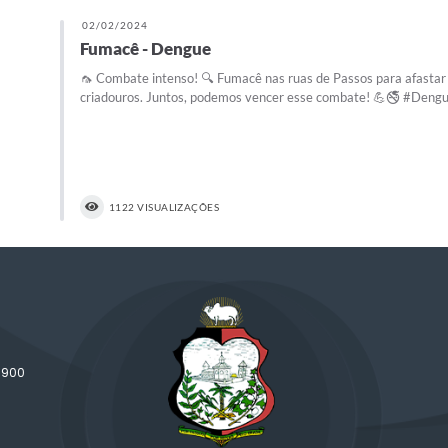
02/02/2024
Fumacê - Dengue
🦟 Combate intenso! 🔍 Fumacê nas ruas de Passos para afastar a
criadouros. Juntos, podemos vencer esse combate! 💪🚭 #Den
1122 VISUALIZAÇÕES
-900