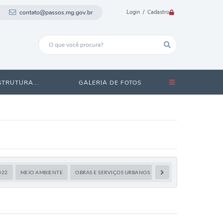
contato@passos.mg.gov.br
Login / Cadastro
STRUTURA...
GALERIA DE FOTOS
022
MEIO AMBIENTE
OBRAS E SERVIÇOS URBANOS
PPA
SEM CATEGOR