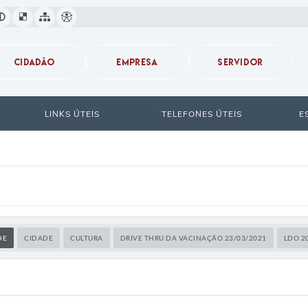
CIDADÃO
EMPRESA
SERVIDOR
LINKS ÚTEIS
TELEFONES ÚTEIS
E
DE
CIDADE
CULTURA
DRIVE THRU DA VACINAÇÃO 23/03/2021
LDO 2