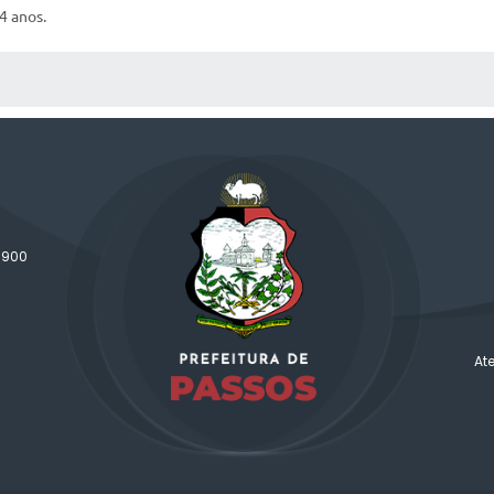
4 anos.
 MÍDIAS
-900
At