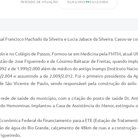
PERÍODO DE ATUAÇÃO
01/01/2001
31/12/2004
sal Francisco Machado da Silveira e Lucia Jabace da Silveira. Casou-se c
coln e no Colégio de Passos. Formou-se em Medicina pela FMTM, atual U
tão de Jose Figueiredo e de Cóssimo Baltazar de Freitas, quando implan
992 e de 1.999/2.000 além de médico do antigo Inamps (Instituto Nacion
1/2.004 e assumindo a de 2.009/2.012. Foi o primeiro presidente da 
e São Vicente de Paulo, sendo responsável pela construção do asilo 
ede de saúde do município, com a criação do posto de saúde Dr. Antô
 do Hemominas. Implantou a Casa de Assistência do Menor, extinguiu o l
a Econômica Federal do financiamento para a ETE (Estação de Tratamento
o de água do Rio Grande, calçamento de 48km de ruas e a construção de 
Figueiredo.