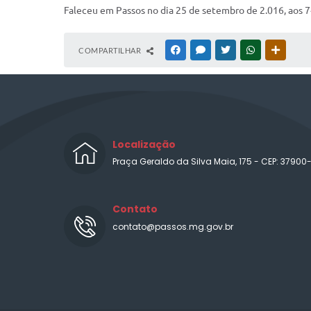
Faleceu em Passos no dia 25 de setembro de 2.016, aos 7
COMPARTILHAR
FACEBOOK
MESSENGER
TWITTER
WHATSAPP
OUTRAS
Localização
Praça Geraldo da Silva Maia, 175 - CEP: 37900
Contato
contato@passos.mg.gov.br