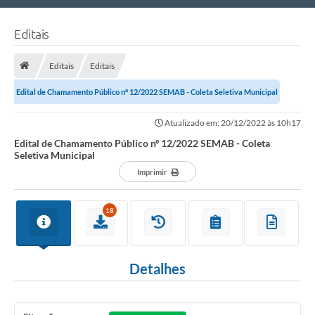
Nossa Cidade
Editais
Links Úteis
Editais
Editais
Telefones Úteis
Edital de Chamamento Público nº 12/2022 SEMAB - Coleta Seletiva Municipal
Estrutura Administrativa
Atualizado em: 20/12/2022 às 10h17
Galeria de Fotos
Edital de Chamamento Público nº 12/2022 SEMAB - Coleta
Seletiva Municipal
Galeria de Vídeos
Imprimir
18
Detalhes