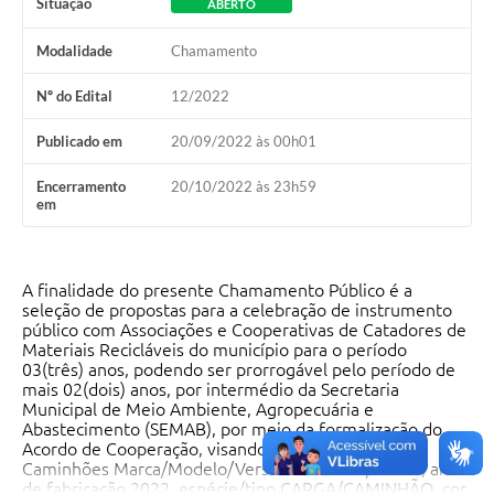
Situação
ABERTO
Modalidade
Chamamento
Nº do Edital
12/2022
Publicado em
20/09/2022 às 00h01
Encerramento
20/10/2022 às 23h59
em
A finalidade do presente Chamamento Público é a
seleção de propostas para a celebração de instrumento
público com Associações e Cooperativas de Catadores de
Materiais Recicláveis do município para o período
03(três) anos, podendo ser prorrogável pelo período de
mais 02(dois) anos, por intermédio da Secretaria
Municipal de Meio Ambiente, Agropecuária e
Abastecimento (SEMAB), por meio da formalização do
Acordo de Cooperação, visando a cessão de 03(três)
Caminhões Marca/Modelo/Versão HYUNDAI/HD 80, ano
de fabricação 2022, espécie/tipo CARGA/CAMINHÃO, cor