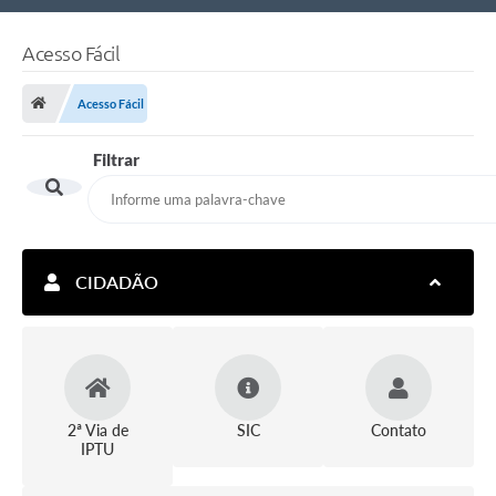
Nossa Cidade
Acesso Fácil
Links Úteis
Acesso Fácil
Telefones Úteis
Filtrar
Estrutura Administrativa
Galeria de Fotos
Galeria de Vídeos
CIDADÃO
2ª Via de
SIC
Contato
IPTU