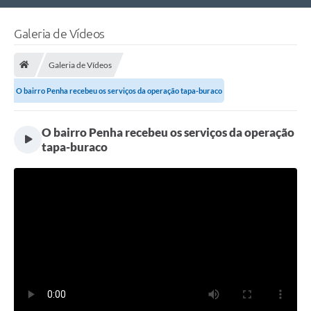
Nossa Cidade
Galeria de Vídeos
Links Úteis
Galeria de Vídeos
Telefones Úteis
O bairro Penha recebeu os serviços da operação tapa-buraco
Estrutura Administrativa
O bairro Penha recebeu os serviços da operação
Galeria de Fotos
tapa-buraco
Galeria de Vídeos