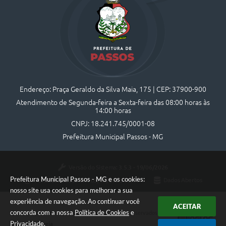
Endereço: Praça Geraldo da Silva Maia, 175 | CEP: 37900-900
Atendimento de Segunda-feira a Sexta-feira das 08:00 horas às
14:00 horas
CNPJ: 18.241.745/0001-08
Prefeitura Municipal Passos - MG
Versão do Sistema:
3.5.3 - 19/06/2026
Prefeitura Municipal Passos - MG e os cookies:
Portal atualizado em:
05/08/2026 16:44
Dados Abertos
nosso site usa cookies para melhorar a sua
experiência de navegação. Ao continuar você
ACEITAR
concorda com a nossa
Política de Cookies
e
Copyright Instar - 2006-2026. Todos os direitos reservados -
Privacidade
.
Instar Tecnologia