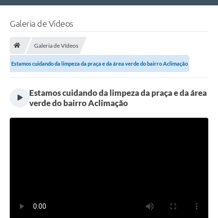
Nossa Cidade
Galeria de Vídeos
Links Úteis
Galeria de Vídeos
Telefones Úteis
Estamos cuidando da limpeza da praça e da área verde do bairro Aclimação
Estrutura Administrativa
Estamos cuidando da limpeza da praça e da área
Galeria de Fotos
verde do bairro Aclimação
Galeria de Vídeos