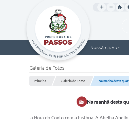
NOSSA CIDADE
Galeria de Fotos
Principal
Galeria de Fotos
Na manhã desta quarta
Na manhã desta qua
a Hora do Conto com a história 'A Abelha Abelhu