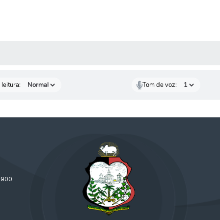
AS MÍDIAS
leitura:
Tom de voz:
-900