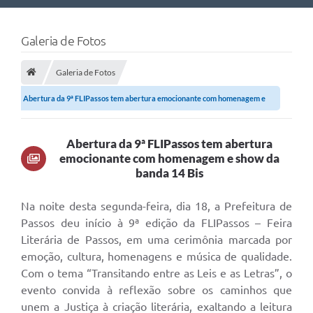
Nossa Cidade
Galeria de Fotos
Links Úteis
Galeria de Fotos
Telefones Úteis
Abertura da 9ª FLIPassos tem abertura emocionante com homenagem e
Estrutura Administrativa
show da banda...
Galeria de Fotos
Abertura da 9ª FLIPassos tem abertura
emocionante com homenagem e show da
Galeria de Vídeos
banda 14 Bis
Na noite desta segunda-feira, dia 18, a Prefeitura de
Passos deu início à 9ª edição da FLIPassos – Feira
Literária de Passos, em uma cerimônia marcada por
emoção, cultura, homenagens e música de qualidade.
Com o tema “Transitando entre as Leis e as Letras”, o
evento convida à reflexão sobre os caminhos que
unem a Justiça à criação literária, exaltando a leitura