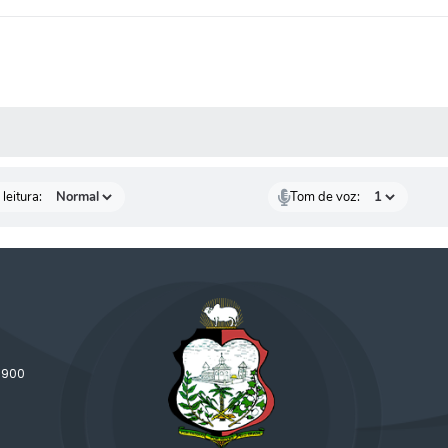
AS MÍDIAS
leitura:
Tom de voz:
-900