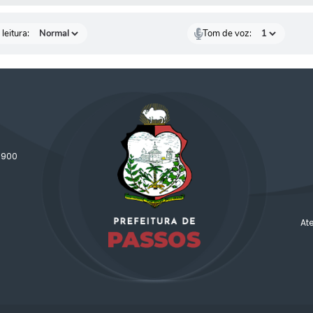
leitura:
Tom de voz:
-900
At