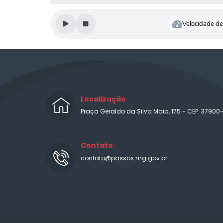
Velocidade de 
Localização
Praça Geraldo da Silva Maia, 175 - CEP: 37900
Contato
contato@passos.mg.gov.br