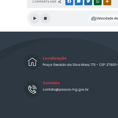
COMPARTILHAR
FACEBOOK
MESSENGER
TWITTER
WHATSAPP
OUTR
Velocidade de 
Localização
Praça Geraldo da Silva Maia, 175 - CEP: 37900
Contato
contato@passos.mg.gov.br