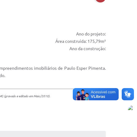
Ano do projeto:
Área construída: 175,79m²
Ano da construção:
empreendimentos imobiliários de Paulo Esper Pimenta.
do.
- MG (gravado e editado em Maio/2010).