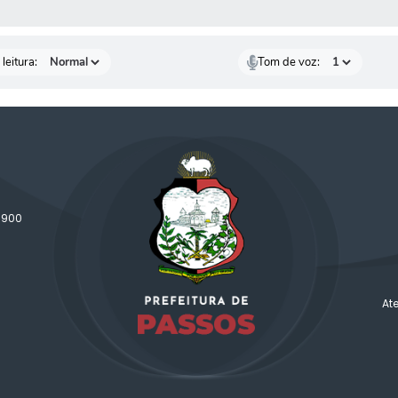
AS MÍDIAS
leitura:
Tom de voz:
-900
At