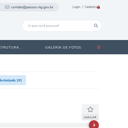
contato@passos.mg.gov.br
Login / Cadastro
STRUTURA...
GALERIA DE FOTOS
da Amizade, 191
AVALIAR