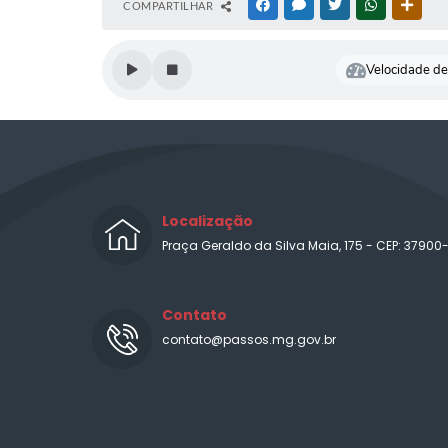
COMPARTILHAR
FACEBOOK
MESSENGER
TWITTER
WHATSAPP
OUTR
Velocidade de 
Localização
Praça Geraldo da Silva Maia, 175 - CEP: 37900
Contato
contato@passos.mg.gov.br