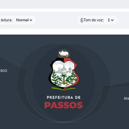
AS MÍDIAS
leitura:
Tom de voz:
-900
At