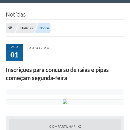
Nossa Cidade
Notícias
Links Úteis
Notícias
Notícia
Telefones Úteis
Estrutura Administrativa
AGO
01 AGO 2014
01
Galeria de Fotos
Galeria de Vídeos
Inscrições para concurso de raias e pipas
começam segunda-feira
COMPARTILHAR