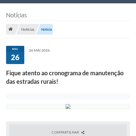
Nossa Cidade
Notícias
Links Úteis
Notícias
Notícia
Telefones Úteis
Estrutura Administrativa
MAI
26 MAI 2026
26
Galeria de Fotos
Galeria de Vídeos
Fique atento ao cronograma de manutenção
das estradas rurais!
COMPARTILHAR