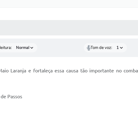
 MÍDIAS
RECEBA NOTÍCIAS
eitura:
Tom de voz:
aio Laranja e fortaleça essa causa tão importante no comba
 de Passos