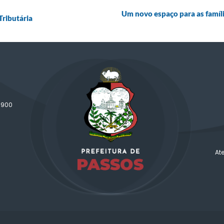
Um novo espaço para as família
ributária
-900
At