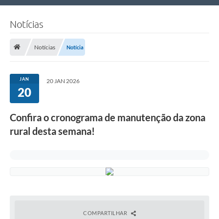
Nossa Cidade
Notícias
Links Úteis
Notícias
Notícia
Telefones Úteis
Estrutura Administrativa
JAN
20 JAN 2026
20
Galeria de Fotos
Galeria de Vídeos
Confira o cronograma de manutenção da zona
rural desta semana!
COMPARTILHAR