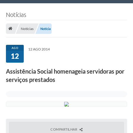
Nossa Cidade
Notícias
Links Úteis
Notícias
Notícia
Telefones Úteis
Estrutura Administrativa
AGO
12 AGO 2014
12
Galeria de Fotos
Galeria de Vídeos
Assistência Social homenageia servidoras por
serviços prestados
COMPARTILHAR