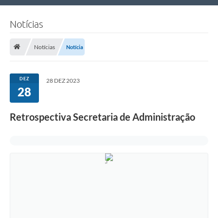
Nossa Cidade
Notícias
Links Úteis
Notícias
Notícia
Telefones Úteis
Estrutura Administrativa
DEZ
28 DEZ 2023
28
Galeria de Fotos
Galeria de Vídeos
Retrospectiva Secretaria de Administração