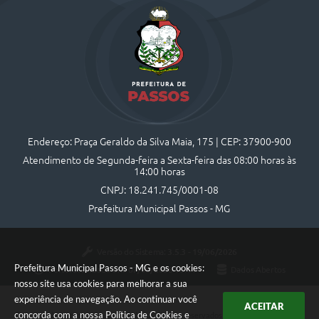
Endereço: Praça Geraldo da Silva Maia, 175 | CEP: 37900-900
Atendimento de Segunda-feira a Sexta-feira das 08:00 horas às
14:00 horas
CNPJ: 18.241.745/0001-08
Prefeitura Municipal Passos - MG
Versão do Sistema:
3.5.3 - 19/06/2026
Prefeitura Municipal Passos - MG e os cookies:
Portal atualizado em:
07/08/2026 10:44
Dados Abertos
nosso site usa cookies para melhorar a sua
experiência de navegação. Ao continuar você
ACEITAR
concorda com a nossa
Política de Cookies
e
Copyright Instar - 2006-2026. Todos os direitos reservados -