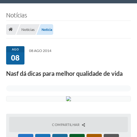
Nossa Cidade
Notícias
Links Úteis
Notícias
Notícia
Telefones Úteis
Estrutura Administrativa
AGO
08 AGO 2014
08
Galeria de Fotos
Galeria de Vídeos
Nasf dá dicas para melhor qualidade de vida
COMPARTILHAR