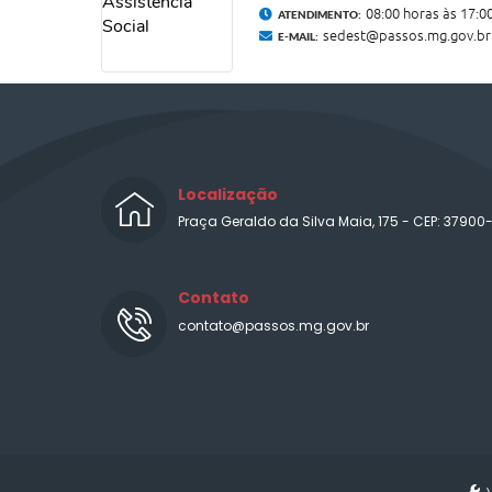
08:00 horas às 17:0
ATENDIMENTO:
sedest@passos.mg.gov.br
E-MAIL:
Localização
Praça Geraldo da Silva Maia, 175 - CEP: 37900
Contato
contato@passos.mg.gov.br