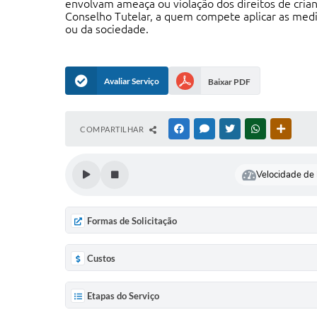
envolvam ameaça ou violação dos direitos de crian
Conselho Tutelar, a quem compete aplicar as med
ou da sociedade.
Avaliar Serviço
Baixar PDF
COMPARTILHAR
FACEBOOK
MESSENGER
TWITTER
WHATSAPP
OUTRAS
Velocidade de l
Formas de Solicitação
Custos
Etapas do Serviço