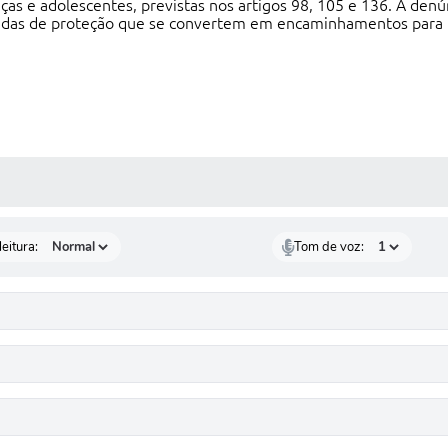
ças e adolescentes, previstas nos artigos 98, 105 e 136. A denú
idas de proteção que se convertem em encaminhamentos para im
 MÍDIAS
eitura:
Tom de voz: