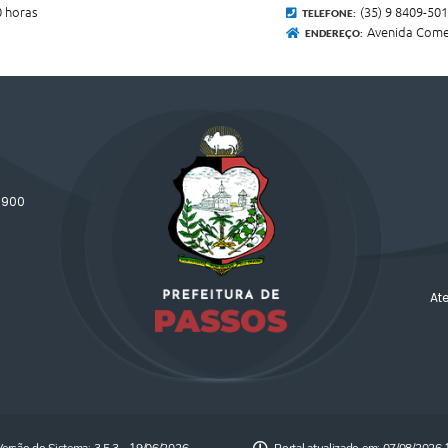
0 horas
(35) 9 8409-50
TELEFONE:
Avenida Comen
ENDEREÇO:
-900
At